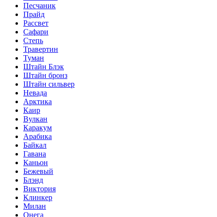
Песчаник
Прайд
Рассвет
Сафари
Степь
Травертин
Туман
Штайн Блэк
Штайн бронз
Штайн сильвер
Невада
Арктика
Каир
Вулкан
Каракум
Арабика
Байкал
Гавана
Каньон
Бежевый
Блэнд
Виктория
Клинкер
Милан
Онега