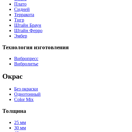
Плато
Сидней
Терракота
Тигр
Штайн Браун
Штайн Ферро
Эмбер
Технология изготовления
Вибропресс
Вибролитье
Окрас
Без окраски
Однотонный
Color Mix
Толщина
25 мм
30 мм