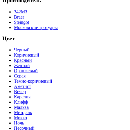
Производитель
342МЗ
Braer
Steingot
Московские тротуары
Цвет
Черный
Коричневый
Красный
Желтый
Оранжевый
Серая
Темно-коричневый
Аметист
Вечер
Карелия
Клифф
Мальва
Миндаль
Мокко
Ночь
Песочный