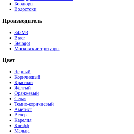
Бордюры
Водостоки
Производитель
342МЗ
Braer
Steingot
Московские тротуары
Цвет
Черный
Коричневый
Красный
Желтый
Оранжевый
Серая
Темно-коричневый
Аметист
Вечер
Карелия
Клифф
Мальва