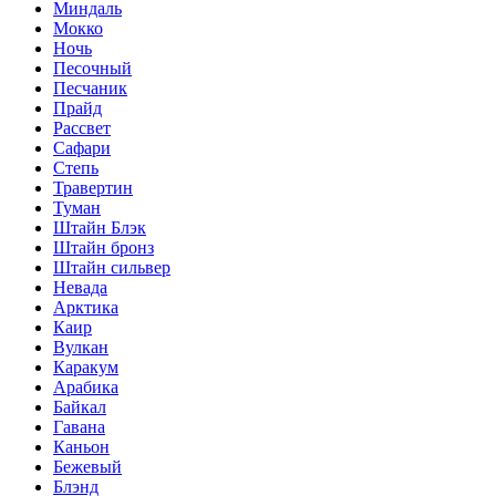
Миндаль
Мокко
Ночь
Песочный
Песчаник
Прайд
Рассвет
Сафари
Степь
Травертин
Туман
Штайн Блэк
Штайн бронз
Штайн сильвер
Невада
Арктика
Каир
Вулкан
Каракум
Арабика
Байкал
Гавана
Каньон
Бежевый
Блэнд