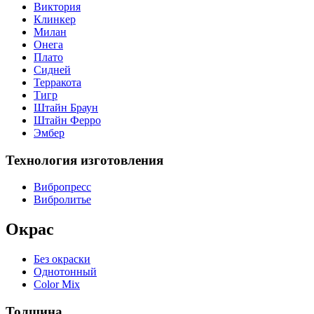
Виктория
Клинкер
Милан
Онега
Плато
Сидней
Терракота
Тигр
Штайн Браун
Штайн Ферро
Эмбер
Технология изготовления
Вибропресс
Вибролитье
Окрас
Без окраски
Однотонный
Color Mix
Толщина