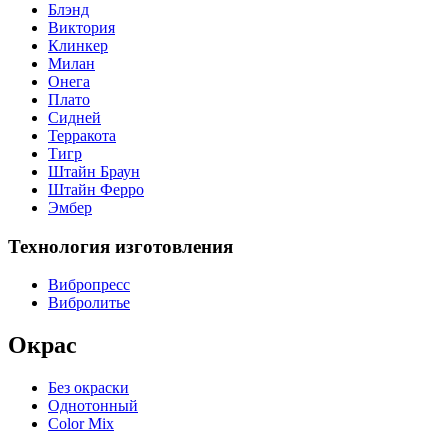
Блэнд
Виктория
Клинкер
Милан
Онега
Плато
Сидней
Терракота
Тигр
Штайн Браун
Штайн Ферро
Эмбер
Технология изготовления
Вибропресс
Вибролитье
Окрас
Без окраски
Однотонный
Color Mix