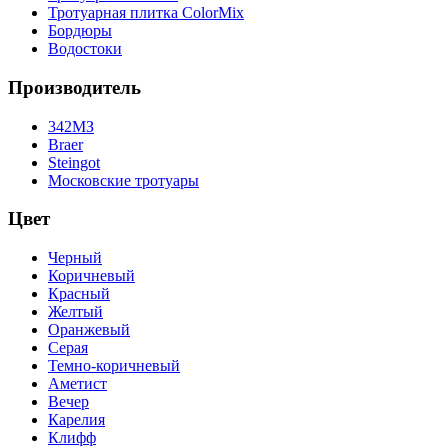
Тротуарная плитка ColorMix
Бордюры
Водостоки
Производитель
342МЗ
Braer
Steingot
Московские тротуары
Цвет
Черный
Коричневый
Красный
Желтый
Оранжевый
Серая
Темно-коричневый
Аметист
Вечер
Карелия
Клифф