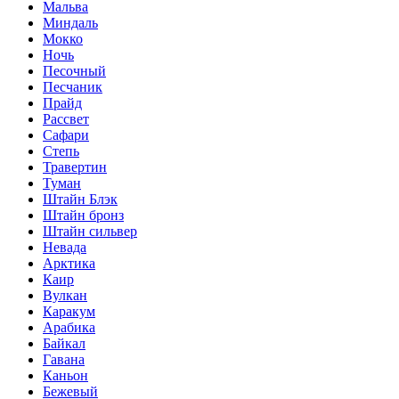
Мальва
Миндаль
Мокко
Ночь
Песочный
Песчаник
Прайд
Рассвет
Сафари
Степь
Травертин
Туман
Штайн Блэк
Штайн бронз
Штайн сильвер
Невада
Арктика
Каир
Вулкан
Каракум
Арабика
Байкал
Гавана
Каньон
Бежевый