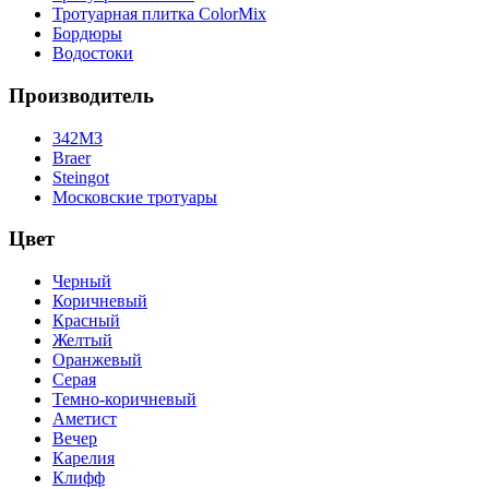
Тротуарная плитка ColorMix
Бордюры
Водостоки
Производитель
342МЗ
Braer
Steingot
Московские тротуары
Цвет
Черный
Коричневый
Красный
Желтый
Оранжевый
Серая
Темно-коричневый
Аметист
Вечер
Карелия
Клифф