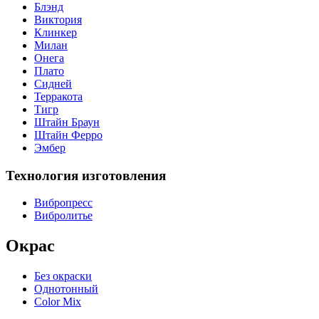
Блэнд
Виктория
Клинкер
Милан
Онега
Плато
Сидней
Терракота
Тигр
Штайн Браун
Штайн Ферро
Эмбер
Технология изготовления
Вибропресс
Вибролитье
Окрас
Без окраски
Однотонный
Color Mix