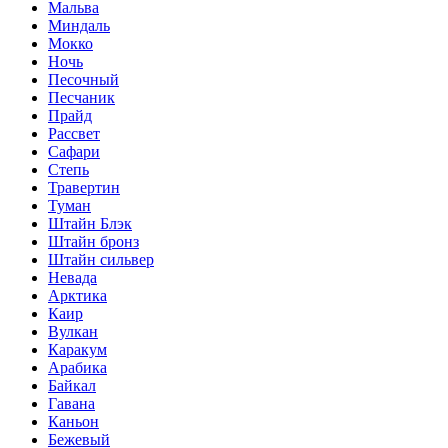
Мальва
Миндаль
Мокко
Ночь
Песочный
Песчаник
Прайд
Рассвет
Сафари
Степь
Травертин
Туман
Штайн Блэк
Штайн бронз
Штайн сильвер
Невада
Арктика
Каир
Вулкан
Каракум
Арабика
Байкал
Гавана
Каньон
Бежевый