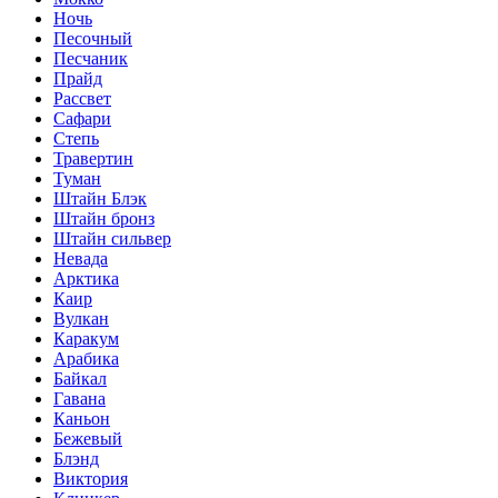
Ночь
Песочный
Песчаник
Прайд
Рассвет
Сафари
Степь
Травертин
Туман
Штайн Блэк
Штайн бронз
Штайн сильвер
Невада
Арктика
Каир
Вулкан
Каракум
Арабика
Байкал
Гавана
Каньон
Бежевый
Блэнд
Виктория