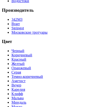
Водостоки
Производитель
342МЗ
Braer
Steingot
Московские тротуары
Цвет
Черный
Коричневый
Красный
Желтый
Оранжевый
Серая
Темно-коричневый
Аметист
Вечер
Карелия
Клифф
Мальва
Миндаль
Мокко