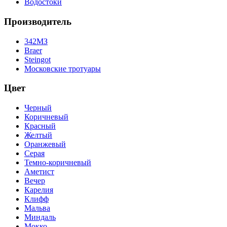
Водостоки
Производитель
342МЗ
Braer
Steingot
Московские тротуары
Цвет
Черный
Коричневый
Красный
Желтый
Оранжевый
Серая
Темно-коричневый
Аметист
Вечер
Карелия
Клифф
Мальва
Миндаль
Мокко