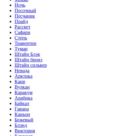
Ночь
Песочный
Песчаник
Прайд
Рассвет
Сафари
Степь
Травертин
Туман
Штайн Блэк
Штайн бронз
Штайн сильвер
Невада
Арктика
Каир
Вулкан
Каракум
Арабика
Байкал
Гавана
Каньон
Бежевый
Блэнд
Виктория