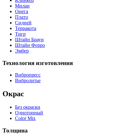
Клинкер
Милан
Онега
Плато
Сидней
Терракота
Тигр
Штайн Браун
Штайн Ферро
Эмбер
Технология изготовления
Вибропресс
Вибролитье
Окрас
Без окраски
Однотонный
Color Mix
Толщина