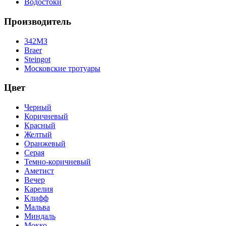
Водостоки
Производитель
342МЗ
Braer
Steingot
Московские тротуары
Цвет
Черный
Коричневый
Красный
Желтый
Оранжевый
Серая
Темно-коричневый
Аметист
Вечер
Карелия
Клифф
Мальва
Миндаль
Мокко