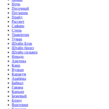
Ночь
Песочный
Песчаник
Прайд
Рассвет
Сафари
Степь
Травертин
Туман
Штайн Блэк
Штайн бронз
Штайн сильвер
Невада
Арктика
Каир
Вулкан
Каракум
Арабика
Байкал
Гавана
Каньон
Бежевый
Блэнд
Виктория