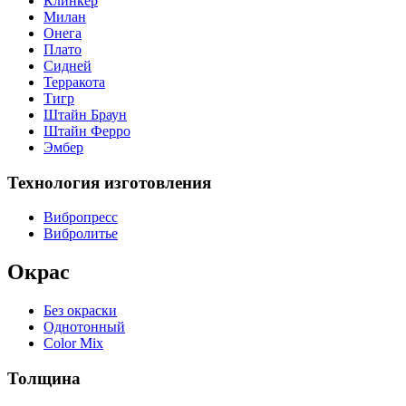
Клинкер
Милан
Онега
Плато
Сидней
Терракота
Тигр
Штайн Браун
Штайн Ферро
Эмбер
Технология изготовления
Вибропресс
Вибролитье
Окрас
Без окраски
Однотонный
Color Mix
Толщина