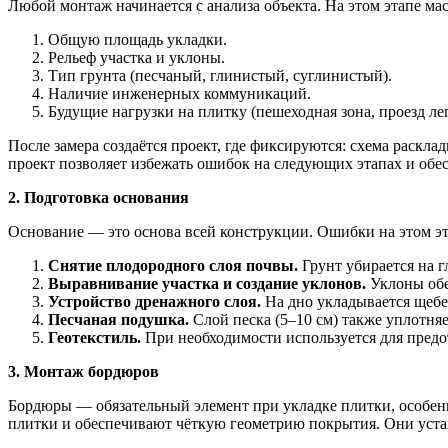
Любой монтаж начинается с анализа объекта. На этом этапе ма
Общую площадь укладки.
Рельеф участка и уклоны.
Тип грунта (песчаный, глинистый, суглинистый).
Наличие инженерных коммуникаций.
Будущие нагрузки на плитку (пешеходная зона, проезд ле
После замера создаётся проект, где фиксируются: схема раскл
проект позволяет избежать ошибок на следующих этапах и обе
2. Подготовка основания
Основание — это основа всей конструкции. Ошибки на этом эт
Снятие плодородного слоя почвы.
Грунт убирается на г
Выравнивание участка и создание уклонов.
Уклоны обе
Устройство дренажного слоя.
На дно укладывается щебен
Песчаная подушка.
Слой песка (5–10 см) также уплотняе
Геотекстиль.
При необходимости используется для предо
3. Монтаж бордюров
Бордюры — обязательный элемент при укладке плитки, особе
плитки и обеспечивают чёткую геометрию покрытия. Они уста