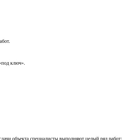
абот.
«под ключ».
сдачи объекта специалисты выполняют целый ряд работ: