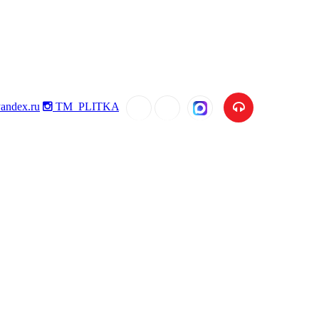
andex.ru
TM_PLITKA
MAX