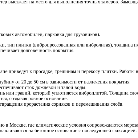
стер выезжает на место для выполнения точных замеров. Замерщ
гковых автомобилей, парковка для грузовиков).
адки, тип плитки (вибропрессованная или вибролитая), толщина
спечивает долговечность покрытия.
апе приведут к просадке, трещинам и перекосу плитки. Работы 
лубину от 20 до 50 см в зависимости от назначения покрытия.
спечивают сток дождевой и талой воды.
ь или гравий, который уплотняется виброплитой. Толщина слоя 
тся, создавая ровное основание.
твращения прорастания сорняков и перемешивания слоёв.
нно в Москве, где климатические условия сопровождаются моро
навливаются на бетонное основание с последующей фиксацией.