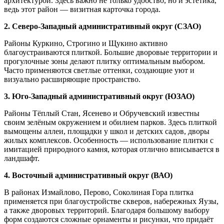
архитектурой. Здесь важно не только удобство, но и эстетика,
ведь этот район — визитная карточка города.
2. Северо-Западный административный округ (СЗАО)
Районы Куркино, Строгино и Щукино активно
благоустраиваются плиткой. Большие дворовые территории и
прогулочные зоны делают плитку оптимальным выбором.
Часто применяются светлые оттенки, создающие уют и
визуально расширяющие пространство.
3. Юго-Западный административный округ (ЮЗАО)
Районы Тёплый Стан, Ясенево и Обручевский известны
своим зелёным окружением и обилием парков. Здесь плиткой
вымощены аллеи, площадки у школ и детских садов, дворы
жилых комплексов. Особенность — использование плитки с
имитацией природного камня, которая отлично вписывается в
ландшафт.
4. Восточный административный округ (ВАО)
В районах Измайлово, Перово, Соколиная Гора плитка
применяется при благоустройстве скверов, набережных Яузы,
а также дворовых территорий. Благодаря большому выбору
форм создаются сложные орнаменты и рисунки, что придаёт